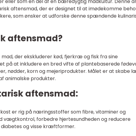
ger eller som en del af en bæredygtig madkultur. Denne ar
tarisk aftensmad, der er designet til at imødekomme beh
kere, som ønsker at udforske denne spændende kulinari
sk aftensmad?
mad, der ekskluderer kød, fjerkræ og fisk fra sine
det på at inkludere en bred vifte af plantebaserede fødev
er, nødder, korn og mejeriprodukter. Målet er at skabe l
f animalske produkter.
tarisk aftensmad:
 kost er rig på næringsstoffer som fibre, vitaminer og
ed vægtkontrol, forbedre hjertesundheden og reducere
 diabetes og visse kræftformer.