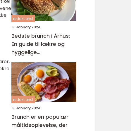
tikel
ovene
ske
redaktionel
18. January 2024
Bedste brunch i Århus:
En guide til lækre og
hyggelige
morgenmåltider
arer,
ækre
redaktionel
18. January 2024
Brunch er en populær
måltidsoplevelse, der