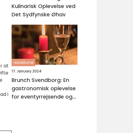
Kulinarisk Oplevelse ved
Det Sydfynske Øhav
redaktionel
r at
17. January 2024
ifte
Brunch Svendborg: En
e
gastronomisk oplevelse
ad i
for eventyrrejsende og
backpackere