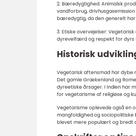
2. Bæredygtighed: Animalsk produ
vandforbrug, drivhusgasemission 
bæredygtig, da den generelt har 
3. Etiske overvejelser: Vegetari
dyrevelfærd og respekt for dyrs 
Historisk udviklin
Vegetarisk aftensmad har dybe rød
Det gamle Grækenland og Romerr
dyreetiske årsager. I Indien har 
for vegetarisme af religiøse og ku
Vegetarisme oplevede også en op
mangfoldighed og sociopolitiske
blevet mere populært og bredt ac