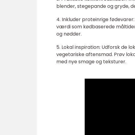
blender, stegepande og gryde, de
4. Inkluder proteinrige fødeva
værdi som kødbaserede måltider v
og nødder.
5. Lokal inspiration: Udforsk de loka
vegetariske aftensmad. Prøv loka
med nye smage og teksturer.