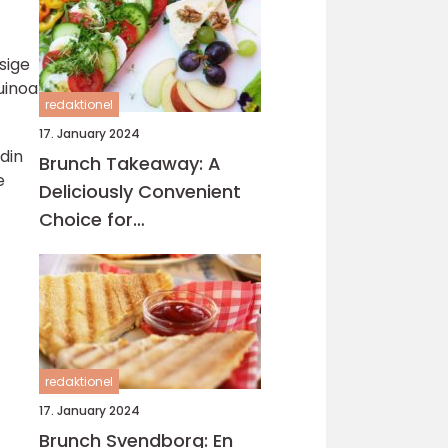
sige
uinoa
redaktionel
17. January 2024
 din
Brunch Takeaway: A
e
Deliciously Convenient
Choice for
Eventyrrejsende and
Backpackers
redaktionel
17. January 2024
Brunch Svendborg: En