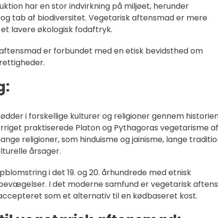
ktion har en stor indvirkning på miljøet, herunder
og tab af biodiversitet. Vegetarisk aftensmad er mere
et lavere økologisk fodaftryk.
sk aftensmad er forbundet med en etisk bevidsthed om
rettigheder.
g:
der i forskellige kulturer og religioner gennem historien.
iget praktiserede Platon og Pythagoras vegetarisme a
mange religioner, som hinduisme og jainisme, lange traditi
lturelle årsager.
blomstring i det 19. og 20. århundrede med etnisk
 bevægelser. I det moderne samfund er vegetarisk afte
cepteret som et alternativ til en kødbaseret kost.