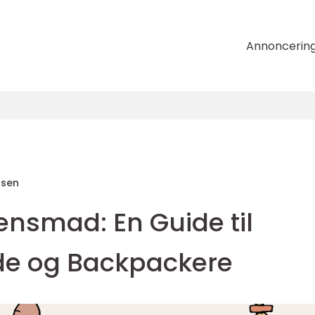
Annoncerin
nsen
ensmad: En Guide til
de og Backpackere