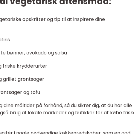
 til vegetarisk aftensmad:
getariske opskrifter og tip til at inspirere dine
tiris
rte bønner, avokado og salsa
 friske krydderurter
grillet grøntsager
røntsager og tofu
dine måltider på forhånd, så du sikrer dig, at du har alle
også brug af lokale markeder og butikker for at købe frisk
nvestér i nogle nødvendige køkkenredskaber, som en god