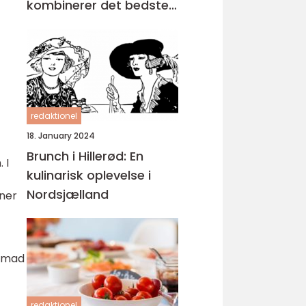
kombinerer det bedste
fra morgenmad og
frokost
redaktionel
18. January 2024
Brunch i Hillerød: En
 I
kulinarisk oplevelse i
f
Nordsjælland
oner
nsmad
redaktionel