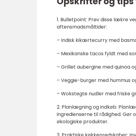
Opskrifter og tips
1. Bulletpoint: Prøv disse lækre ve
aftensmadsmåltider:
– Indisk kikærtecurry med basma
– Mexikanske tacos fyldt med so
– Grillet aubergine med quinoa og
– Veggie-burger med hummus og 
– Wokstegte nudler med friske g
2. Planlægning og indkøb: Planlæg 
ingredienserne til rådighed. Gør 
økologiske produkter.
3. Praktiske køkkenredskaber: I