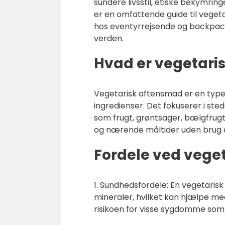
sundere livsstil, etiske bekymrin
er en omfattende guide til vege
hos eventyrrejsende og backpac
verden.
Hvad er vegetari
Vegetarisk aftensmad er en type 
ingredienser. Det fokuserer i ste
som frugt, grøntsager, bælgfrugt
og nærende måltider uden brug a
Fordele ved vege
1. Sundhedsfordele: En vegetarisk
mineraler, hvilket kan hjælpe m
risikoen for visse sygdomme som