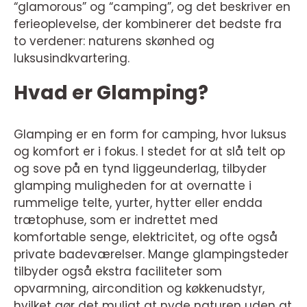
“glamorous” og “camping”, og det beskriver en
ferieoplevelse, der kombinerer det bedste fra
to verdener: naturens skønhed og
luksusindkvartering.
Hvad er Glamping?
Glamping er en form for camping, hvor luksus
og komfort er i fokus. I stedet for at slå telt op
og sove på en tynd liggeunderlag, tilbyder
glamping muligheden for at overnatte i
rummelige telte, yurter, hytter eller endda
trætophuse, som er indrettet med
komfortable senge, elektricitet, og ofte også
private badeværelser. Mange glampingsteder
tilbyder også ekstra faciliteter som
opvarmning, aircondition og køkkenudstyr,
hvilket gør det muligt at nyde naturen uden at