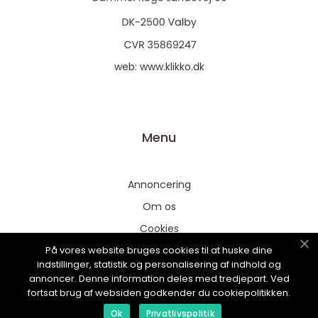
web:
www.klikko.dk
Menu
Annoncering
Om os
Cookies
På vores website bruges cookies til at huske dine
Kontakt os
indstillinger, statistik og personalisering af indhold og
Sitemap
annoncer. Denne information deles med tredjepart. Ved
fortsat brug af websiden godkender du cookiepolitikken.
Ok
Privatlivspolitik