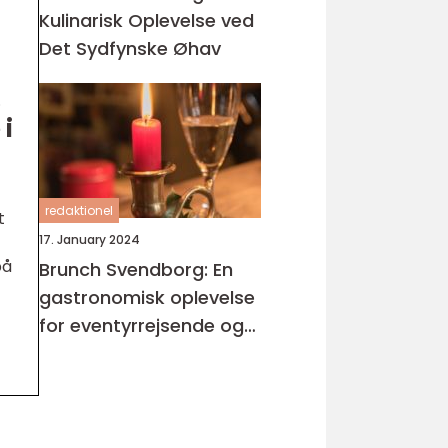
Kulinarisk Oplevelse ved
Det Sydfynske Øhav
.
 i
redaktionel
t
17. January 2024
på
Brunch Svendborg: En
gastronomisk oplevelse
for eventyrrejsende og
backpackere