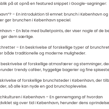
blik på at opnå en featured snippet i Google-søgninger:
avn”? – En introduktion til emnet brunch i København og
der gør brunchen i København speciel.
havn – En liste med bulletpoints, der viser nogle af de b
 gør dem særlige.
chretter – En beskrivelse af forskellige typer af brunchret
er både traditionelle og moderne muligheder.
 beskrivelse af forskellige atmosfærer og stemninger, de
runder trendy caféer, hyggelige bagerier og fine spisest
eskrivelse af forskellige brunchsteder i København, der til
eder, så alle kan nyde en god brunchoplevelse.
runchkulturen i København – En gennemgang af hvordan
viklet sig over tid i København, herunder dens oprindels