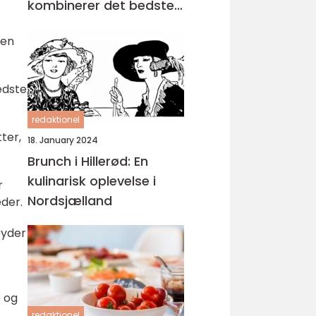
kombinerer det bedste
fra morgenmad og
 en
frokost
edste
redaktionel
ter,
18. January 2024
Brunch i Hillerød: En
kulinarisk oplevelse i
r
Nordsjælland
eder.
byder
e og
redaktionel