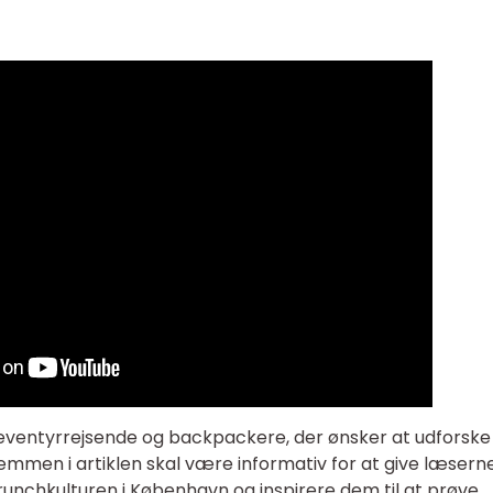
 eventyrrejsende og backpackere, der ønsker at udforske
men i artiklen skal være informativ for at give læserne
unchkulturen i København og inspirere dem til at prøve