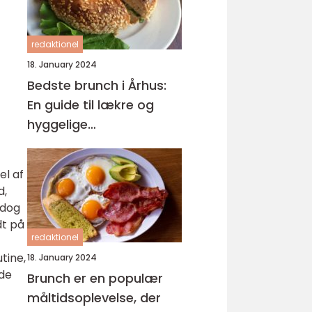
redaktionel
18. January 2024
Bedste brunch i Århus:
En guide til lækre og
hyggelige
morgenmåltider
el af
d,
 dog
dt på
redaktionel
tine,
18. January 2024
nde
Brunch er en populær
måltidsoplevelse, der