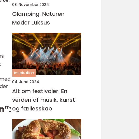
tikel
08. November 2024
Glamping: Naturen
Møder Luksus
il
t
inspiration
r med
04. June 2024
 der
Alt om festivaler: En
verden af musik, kunst
n”:
og fællesskab