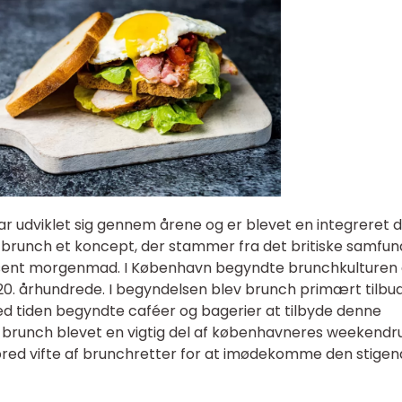
r udviklet sig gennem årene og er blevet en integreret d
 brunch et koncept, der stammer fra det britiske samfun
 sent morgenmad. I København begyndte brunchkulturen
t 20. århundrede. I begyndelsen blev brunch primært tilbu
ed tiden begyndte caféer og bagerier at tilbyde denne
 brunch blevet en vigtig del af københavneres weekendru
bred vifte af brunchretter for at imødekomme den stige