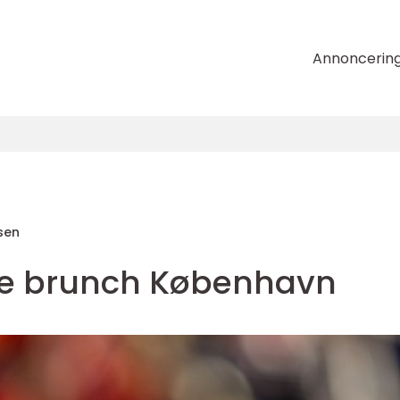
Annoncerin
sen
te brunch København