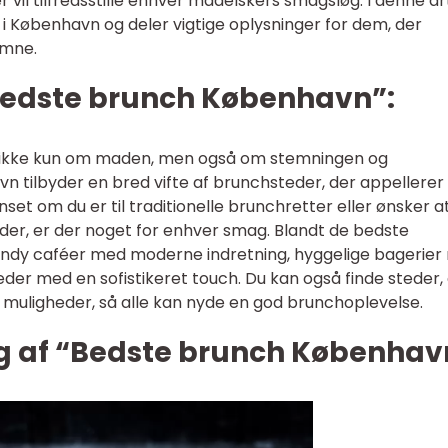
 vil tilfredsstille enhver madelskers smagsløg. I denne ar
 i København og deler vigtige oplysninger for dem, der
emne.
“Bedste brunch København”:
 ikke kun om maden, men også om stemningen og
tilbyder en bred vifte af brunchsteder, der appellerer t
t om du er til traditionelle brunchretter eller ønsker a
der, er der noget for enhver smag. Blandt de bedste
rendy caféer med moderne indretning, hyggelige bagerie
der med en sofistikeret touch. Du kan også finde steder,
e muligheder, så alle kan nyde en god brunchoplevelse.
ng af “Bedste brunch Københav