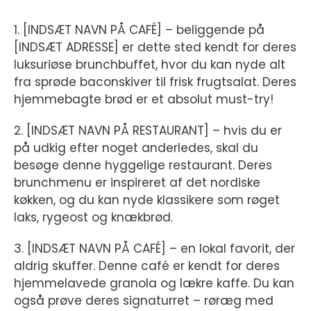
1. [INDSÆT NAVN PÅ CAFÉ] – beliggende på
[INDSÆT ADRESSE] er dette sted kendt for deres
luksuriøse brunchbuffet, hvor du kan nyde alt
fra sprøde baconskiver til frisk frugtsalat. Deres
hjemmebagte brød er et absolut must-try!
2. [INDSÆT NAVN PÅ RESTAURANT] – hvis du er
på udkig efter noget anderledes, skal du
besøge denne hyggelige restaurant. Deres
brunchmenu er inspireret af det nordiske
køkken, og du kan nyde klassikere som røget
laks, rygeost og knækbrød.
3. [INDSÆT NAVN PÅ CAFÉ] – en lokal favorit, der
aldrig skuffer. Denne café er kendt for deres
hjemmelavede granola og lækre kaffe. Du kan
også prøve deres signaturret – røræg med