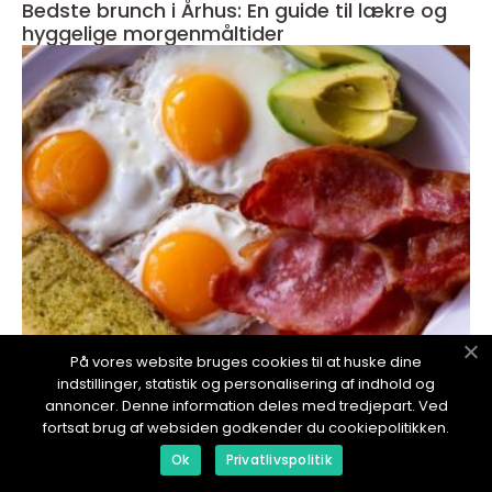
Bedste brunch i Århus: En guide til lækre og
hyggelige morgenmåltider
På vores website bruges cookies til at huske dine
redaktionel
indstillinger, statistik og personalisering af indhold og
annoncer. Denne information deles med tredjepart. Ved
18. January 2024
fortsat brug af websiden godkender du cookiepolitikken.
Brunch er en populær måltidsoplevelse, der
kombinerer det bedste fra morgenmad og
Ok
Privatlivspolitik
frokost