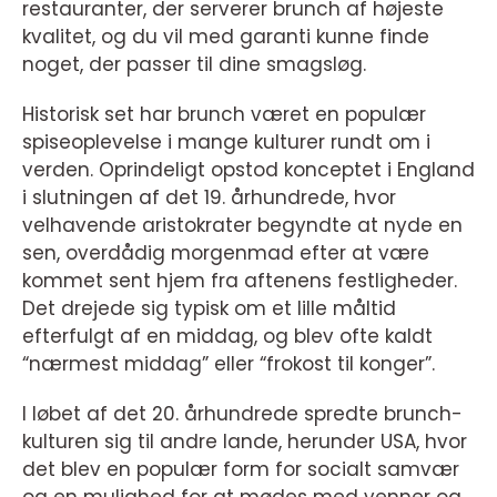
restauranter, der serverer brunch af højeste
kvalitet, og du vil med garanti kunne finde
noget, der passer til dine smagsløg.
Historisk set har brunch været en populær
spiseoplevelse i mange kulturer rundt om i
verden. Oprindeligt opstod konceptet i England
i slutningen af det 19. århundrede, hvor
velhavende aristokrater begyndte at nyde en
sen, overdådig morgenmad efter at være
kommet sent hjem fra aftenens festligheder.
Det drejede sig typisk om et lille måltid
efterfulgt af en middag, og blev ofte kaldt
“nærmest middag” eller “frokost til konger”.
I løbet af det 20. århundrede spredte brunch-
kulturen sig til andre lande, herunder USA, hvor
det blev en populær form for socialt samvær
og en mulighed for at mødes med venner og