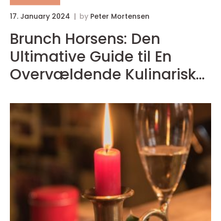
17. January 2024
by
Peter Mortensen
1
Brunch Horsens: Den
Ultimative Guide til En
Overvældende Kulinarisk
Oplevelse