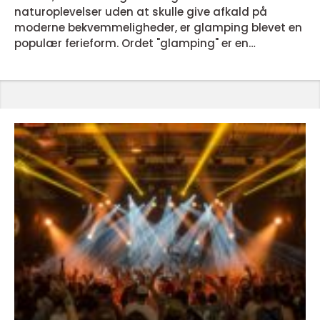
naturoplevelser uden at skulle give afkald på
moderne bekvemmeligheder, er glamping blevet en
populær ferieform. Ordet "glamping" er en
sammentrækning af "glamorous" og "camping", og
det beskriver en ferieoplevelse, der kombinerer det
bedste fra to verdener: naturens skønhed og
luksusindkvartering. Hvad er Glamping? Glamping
er en form for camping, hvor luksus og ...