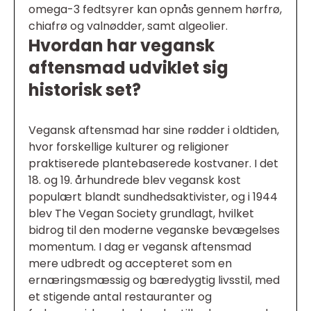
omega-3 fedtsyrer kan opnås gennem hørfrø,
chiafrø og valnødder, samt algeolier.
Hvordan har vegansk
aftensmad udviklet sig
historisk set?
Vegansk aftensmad har sine rødder i oldtiden,
hvor forskellige kulturer og religioner
praktiserede plantebaserede kostvaner. I det
18. og 19. århundrede blev vegansk kost
populært blandt sundhedsaktivister, og i 1944
blev The Vegan Society grundlagt, hvilket
bidrog til den moderne veganske bevægelses
momentum. I dag er vegansk aftensmad
mere udbredt og accepteret som en
ernæringsmæssig og bæredygtig livsstil, med
et stigende antal restauranter og