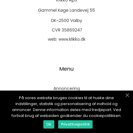
web:
www.klikko.dk
Menu
Annoncering
Om os
På vores website bruges cookies til at huske dine
indstillinger, statistik og personalisering af indhold og
Cookies
annoncer. Denne information deles med tredjepart. Ved
fortsat brug af websiden godkender du cookiepolitikken.
Kontakt os
Ok
Privatlivspolitik
Sitemap