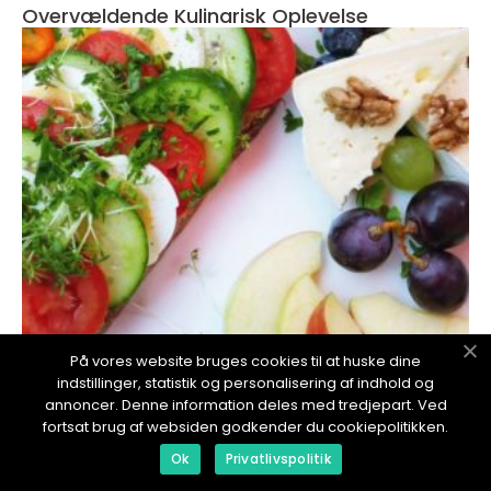
Overvældende Kulinarisk Oplevelse
redaktionel
På vores website bruges cookies til at huske dine
indstillinger, statistik og personalisering af indhold og
17. January 2024
annoncer. Denne information deles med tredjepart. Ved
Brunch Takeaway: A Deliciously Convenient
fortsat brug af websiden godkender du cookiepolitikken.
Choice for Eventyrrejsende and Backpackers
Ok
Privatlivspolitik