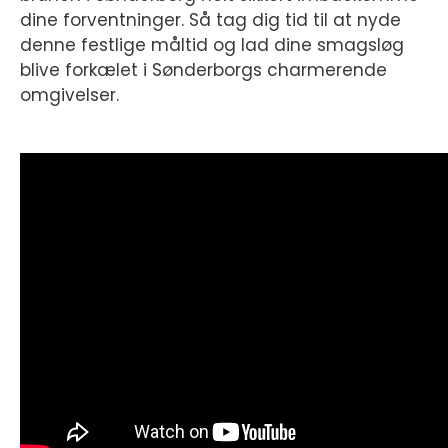
dine forventninger. Så tag dig tid til at nyde
denne festlige måltid og lad dine smagsløg
blive forkælet i Sønderborgs charmerende
omgivelser.