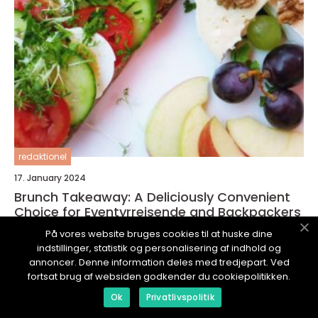
redaktionel
17. January 2024
Brunch Takeaway: A Deliciously Convenient
Choice for Eventyrrejsende and Backpackers
På vores website bruges cookies til at huske dine
indstillinger, statistik og personalisering af indhold og
annoncer. Denne information deles med tredjepart. Ved
fortsat brug af websiden godkender du cookiepolitikken.
OPLEVELSESLAND.
dk
Ok
Privatlivspolitik