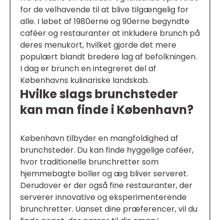
for de velhavende til at blive tilgængelig for
alle. I løbet af 1980erne og 90erne begyndte
caféer og restauranter at inkludere brunch på
deres menukort, hvilket gjorde det mere
populært blandt bredere lag af befolkningen.
I dag er brunch en integreret del af
Københavns kulinariske landskab.
Hvilke slags brunchsteder
kan man finde i København?
København tilbyder en mangfoldighed af
brunchsteder. Du kan finde hyggelige caféer,
hvor traditionelle brunchretter som
hjemmebagte boller og æg bliver serveret.
Derudover er der også fine restauranter, der
serverer innovative og eksperimenterende
brunchretter. Uanset dine præferencer, vil du