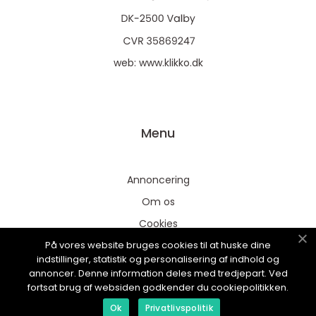
web:
www.klikko.dk
Menu
Annoncering
Om os
Cookies
På vores website bruges cookies til at huske dine
Kontakt os
indstillinger, statistik og personalisering af indhold og
Sitemap
annoncer. Denne information deles med tredjepart. Ved
fortsat brug af websiden godkender du cookiepolitikken.
Ok
Privatlivspolitik