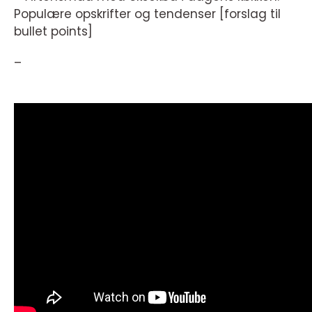
Populære opskrifter og tendenser [forslag til
bullet points]
–